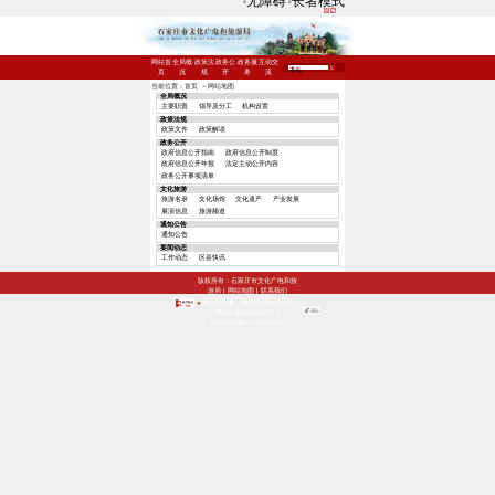
无障碍
长者模式
网站首
全局概
政策法
政务公
政务服
互动交
页
况
规
开
务
流
当前位置：
首页
>
网站地图
全局概况
主要职责
领导及分工
机构设置
政策法规
政策文件
政策解读
政务公开
政府信息公开指南
政府信息公开制度
政府信息公开年报
法定主动公开内容
政务公开事项清单
文化旅游
旅游名录
文化场馆
文化遗产
产业发展
展演信息
旅游频道
通知公告
通知公告
要闻动态
工作动态
区县快讯
版权所有：石家庄市文化广电和旅
游局 |
网站地图
|
联系我们
冀公网安备：13010202001703号
|
冀ICP备07501834号-3
网站标识码：1301000005