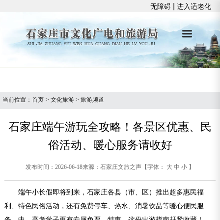
|
无障碍
进入适老化
当前位置：
首页
>
文化旅游
>
旅游频道
石家庄端午游玩全攻略！各景区优惠、民
俗活动、暖心服务请收好
发布时间：2026-06-18
来源：石家庄文旅之声
【字体：
大
中
小
】
端午小长假即将到来，石家庄各县（市、区）推出超多惠民福
利、特色民俗活动，还有免费停车、热水、消暑饮品等暖心便民服
务，中、高考学子更有专属免票、特惠，这份出游指南赶紧收藏！