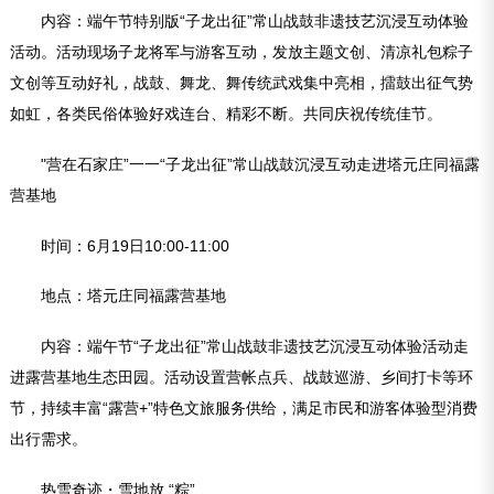
内容：端午节特别版“子龙出征”常山战鼓非遗技艺沉浸互动体验
活动。活动现场子龙将军与游客互动，发放主题文创、清凉礼包粽子
文创等互动好礼，战鼓、舞龙、舞传统武戏集中亮相，擂鼓出征气势
如虹，各类民俗体验好戏连台、精彩不断。共同庆祝传统佳节。
"营在石家庄”一一“子龙出征”常山战鼓沉浸互动走进塔元庄同福露
营基地
时间：6月19日10:00-11:00
地点：塔元庄同福露营基地
内容：端午节“子龙出征”常山战鼓非遗技艺沉浸互动体验活动走
进露营基地生态田园。活动设置营帐点兵、战鼓巡游、乡间打卡等环
节，持续丰富“露营+”特色文旅服务供给，满足市民和游客体验型消费
出行需求。
热雪奇迹・雪地放 “粽”