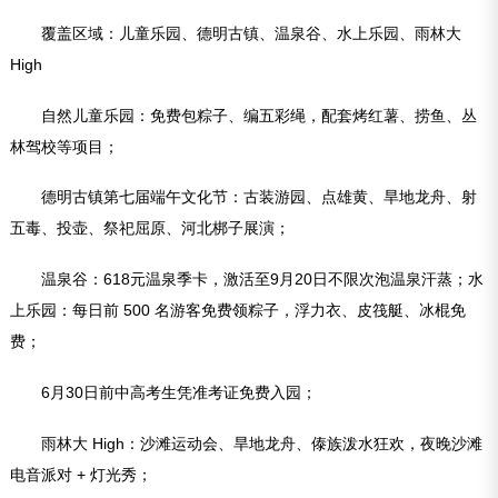
覆盖区域：儿童乐园、德明古镇、温泉谷、水上乐园、雨林大
High
自然儿童乐园：免费包粽子、编五彩绳，配套烤红薯、捞鱼、丛
林驾校等项目；
德明古镇第七届端午文化节：古装游园、点雄黄、旱地龙舟、射
五毒、投壶、祭祀屈原、河北梆子展演；
温泉谷：618元温泉季卡，激活至9月20日不限次泡温泉汗蒸；水
上乐园：每日前 500 名游客免费领粽子，浮力衣、皮筏艇、冰棍免
费；
6月30日前中高考生凭准考证免费入园；
雨林大 High：沙滩运动会、旱地龙舟、傣族泼水狂欢，夜晚沙滩
电音派对 + 灯光秀；