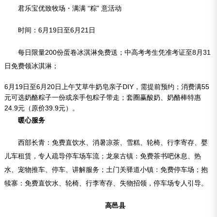
君乐宝优致牧场・满满 “粽” 意活动
时间：6月19日至6月21日
每日限量200份蛋卷冰淇淋免费送；中高考考生凭准考证至8月31
日免费领冰淇淋；
6月19日至6月20日上午艾草牛奶皂亲子DIY，需提前预约；消费满55
元可选奶酪粽子一份或亲手包粽子带走；套圈赢酸奶、奶酪棒特惠
24.9元（原价39.9元）。
暖心服务
西部长青：免费直饮水、消暑凉茶、雪糕、轮椅、行李寄存、婴
儿车租赁，专人疏导停车场车流；龙泉古镇：免费茶书吧休息、热
水、宠物推车、停车、讲解服务；土门关驿道小镇：免费停车场；抱
犊寨：免费直饮水、轮椅、行李寄存、失物招领，停车场专人引导。
高邑县