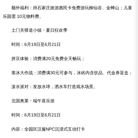
额外福利：持石家庄旅游惠民卡免费游玩柳仙谷、金蝉山；儿童
乐园需 10元物料费。
土门关驿道小镇・夏日狂欢季
时间：6月19日至6月21日
拼豆体验：消费满20元免费全天畅玩；
凿冰大作战：消费满30元可参与，冰砖内含饮品、代金券盲盒；
泼水派对：发放水球，洒水车打造戏水场景。
北国奥莱・端午喜乐游
时间：6月19日至6月21日
内容：全园区汉服NPC沉浸式互动打卡