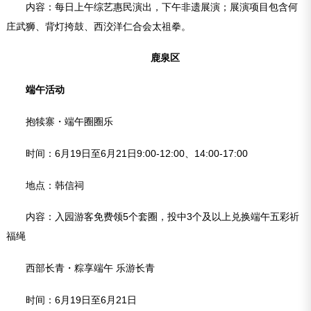
内容：每日上午综艺惠民演出，下午非遗展演；展演项目包含何
庄武狮、背灯挎鼓、西洨洋仁合会太祖拳。
鹿泉区
端午活动
抱犊寨・端午圈圈乐
时间：6月19日至6月21日9:00-12:00、14:00-17:00
地点：韩信祠
内容：入园游客免费领5个套圈，投中3个及以上兑换端午五彩祈
福绳
西部长青・粽享端午 乐游长青
时间：6月19日至6月21日