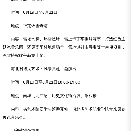
时间：6月19日至6月21日
地点：正定热雪奇迹
内容：雪场钓粽、热雪足球、雪上卡丁车趣味赛事；打造红色主
题冰雪乐园，还原高平村地道场景，雪地道射击寻宝等十余项项目，
冰雪搭配端午新意十足。
河北省遇见艺术・风景共赴主题演出
时间：6月19日至6月21日18:00-19:00
地点：南城门北广场、历史文化街沿线、阳和楼
内容：省艺术院团街头巡游互动，河北省艺术职业学院带来原创
民谣音乐会。
阳和楼特色市集