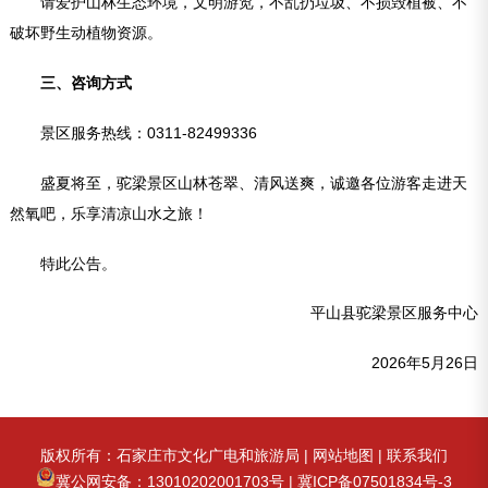
请爱护山林生态环境，文明游览，不乱扔垃圾、不损毁植被、不
破坏野生动植物资源。
三、咨询方式
景区服务热线：0311-82499336
盛夏将至，驼梁景区山林苍翠、清风送爽，诚邀各位游客走进天
然氧吧，乐享清凉山水之旅！
特此公告。
平山县驼梁景区服务中心
2026年5月26日
版权所有：石家庄市文化广电和旅游局 |
网站地图
|
联系我们
冀公网安备：13010202001703号
|
冀ICP备07501834号-3