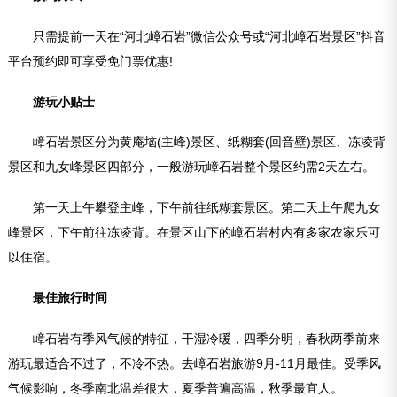
只需提前一天在“河北嶂石岩”微信公众号或“河北嶂石岩景区”抖音
平台预约即可享受免门票优惠!
游玩小贴士
嶂石岩景区分为黄庵垴(主峰)景区、纸糊套(回音壁)景区、冻凌背
景区和九女峰景区四部分，一般游玩嶂石岩整个景区约需2天左右。
第一天上午攀登主峰，下午前往纸糊套景区。第二天上午爬九女
峰景区，下午前往冻凌背。在景区山下的嶂石岩村内有多家农家乐可
以住宿。
最佳旅行时间
嶂石岩有季风气候的特征，干湿冷暖，四季分明，春秋两季前来
游玩最适合不过了，不冷不热。去嶂石岩旅游9月-11月最佳。受季风
气候影响，冬季南北温差很大，夏季普遍高温，秋季最宜人。