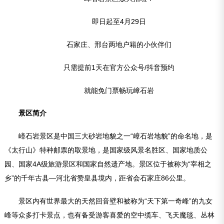
即日起至4月29日
石家庄、邢台两地户籍的小伙伴们
只需提前1天在官方公众号/抖音预约
就能免门票畅玩嶂石岩
景区简介
嶂石岩景区是中国三大砂岩地貌之一“嶂石岩地貌”的命名地，是
《太行山》特种邮票的取景地，是国家级风景名胜区、国家地质公
园、国家4A级旅游景区和国家自然遗产地。景区位于被称为“宰相之
乡”的千年古县—河北省赞皇县境内，距省会石家庄86公里。
景区内有世界最大的天然回音壁和被称为“天下第一奇峰”的九女
峰等众多打卡景点，也有备受游客喜爱的空中缆车、飞天魔毯、丛林