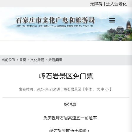
|
无障碍
进入适老化
当前位置：
首页
>
文化旅游
>
旅游频道
嶂石岩景区免门票
发布时间：2025-04-21
来源：嶂石岩景区
【字体：
大
中
小
】
好消息
为庆祝嶂石岩高速五一前通车
嶂石岩景区放大招啦！