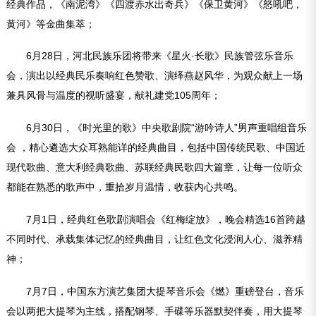
经典作品，《南泥湾》《四渡赤水出奇兵》《保卫黄河》《怒吼吧，
黄河》等金曲集萃；
6月28日，河北民族乐团将带来《星火·长歌》民族管弦乐音乐
会，演出以经典民乐奏响红色赞歌、演绎燕赵风华，为观众献上一场
兼具风骨与温度的视听盛宴，献礼建党105周年；
6月30日，《时光里的歌》中央歌剧院“游吟诗人”男声重唱组音乐
会 ，精心遴选大众耳熟能详的经典曲目，包括中国传统民歌、中国近
现代歌曲、意大利经典歌曲、苏联经典民歌四大篇章，让每一位听众
都能在熟悉的歌声中，重拾岁月温情，收获内心共鸣。
7月1日，经典红色歌剧演唱会《红梅绽放》，晚会精选16首跨越
不同时代、承载集体记忆的经典曲目，让红色文化浸润人心、滋养精
神；
7月7日，中国东方演艺集团大提琴音乐会《燃》重磅登台，音乐
会以两把大提琴为主线，搭配钢琴、手碟等乐器默契伴奏，用大提琴