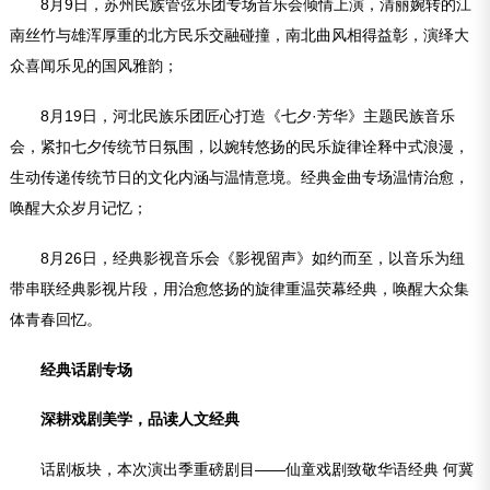
8月9日，苏州民族管弦乐团专场音乐会倾情上演，清丽婉转的江
南丝竹与雄浑厚重的北方民乐交融碰撞，南北曲风相得益彰，演绎大
众喜闻乐见的国风雅韵；
8月19日，河北民族乐团匠心打造《七夕·芳华》主题民族音乐
会，紧扣七夕传统节日氛围，以婉转悠扬的民乐旋律诠释中式浪漫，
生动传递传统节日的文化内涵与温情意境。经典金曲专场温情治愈，
唤醒大众岁月记忆；
8月26日，经典影视音乐会《影视留声》如约而至，以音乐为纽
带串联经典影视片段，用治愈悠扬的旋律重温荧幕经典，唤醒大众集
体青春回忆。
经典话剧专场
深耕戏剧美学，品读人文经典
话剧板块，本次演出季重磅剧目——仙童戏剧致敬华语经典 何冀