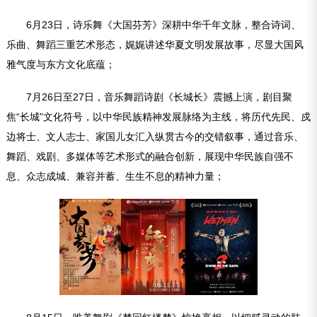
6月23日，诗乐舞《大国芬芳》深耕中华千年文脉，整合诗词、
乐曲、舞蹈三重艺术形态，娓娓讲述华夏文明发展故事，尽显大国风
雅气度与东方文化底蕴；
7月26日至27日，音乐舞蹈诗剧《长城长》震撼上演，剧目聚
焦“长城”文化符号，以中华民族精神发展脉络为主线，将历代先民、戍
边将士、文人志士、家国儿女汇入纵贯古今的交错叙事，通过音乐、
舞蹈、戏剧、多媒体等艺术形式的融合创新，展现中华民族自强不
息、众志成城、兼容并蓄、生生不息的精神力量；