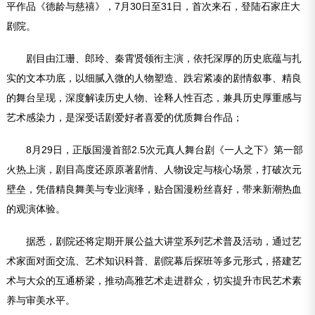
平作品《德龄与慈禧》，7月30日至31日，首次来石，登陆石家庄大
剧院。
剧目由江珊、郎玲、秦霄贤领衔主演，依托深厚的历史底蕴与扎
实的文本功底，以细腻入微的人物塑造、跌宕紧凑的剧情叙事、精良
的舞台呈现，深度解读历史人物、诠释人性百态，兼具历史厚重感与
艺术感染力，是深受话剧爱好者喜爱的优质舞台作品；
8月29日，正版国漫首部2.5次元真人舞台剧《一人之下》第一部
火热上演，剧目高度还原原著剧情、人物设定与核心场景，打破次元
壁垒，凭借精良舞美与专业演绎，贴合国漫粉丝喜好，带来新潮热血
的观演体验。
据悉，剧院还将定期开展公益大讲堂系列艺术普及活动，通过艺
术家面对面交流、艺术知识科普、剧院幕后探班等多元形式，搭建艺
术与大众的互通桥梁，推动高雅艺术走进群众，切实提升市民艺术素
养与审美水平。