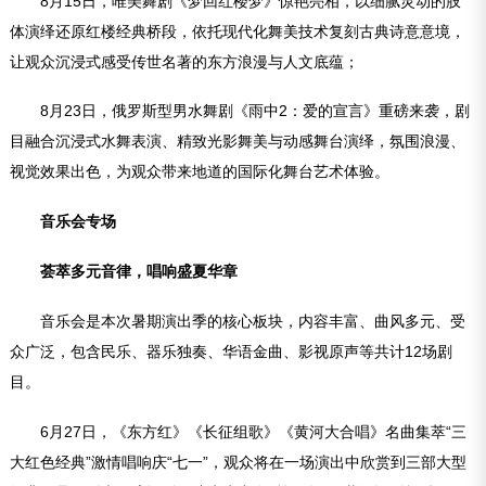
8月15日，唯美舞剧《梦回红楼梦》惊艳亮相，以细腻灵动的肢
体演绎还原红楼经典桥段，依托现代化舞美技术复刻古典诗意意境，
让观众沉浸式感受传世名著的东方浪漫与人文底蕴；
8月23日，俄罗斯型男水舞剧《雨中2：爱的宣言》重磅来袭，剧
目融合沉浸式水舞表演、精致光影舞美与动感舞台演绎，氛围浪漫、
视觉效果出色，为观众带来地道的国际化舞台艺术体验。
音乐会专场
荟萃多元音律，唱响盛夏华章
音乐会是本次暑期演出季的核心板块，内容丰富、曲风多元、受
众广泛，包含民乐、器乐独奏、华语金曲、影视原声等共计12场剧
目。
6月27日，《东方红》《长征组歌》《黄河大合唱》名曲集萃“三
大红色经典”激情唱响庆“七一”，观众将在一场演出中欣赏到三部大型