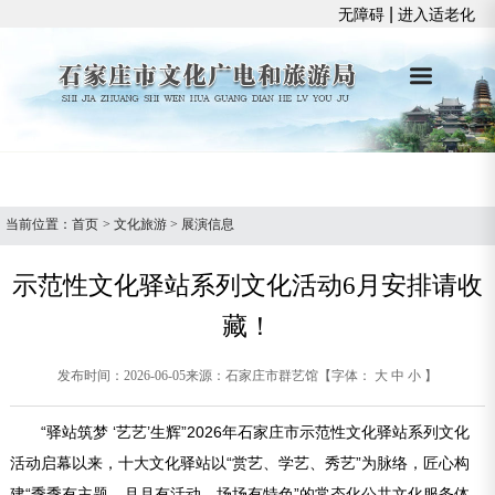
|
无障碍
进入适老化
当前位置：
首页
>
文化旅游
>
展演信息
示范性文化驿站系列文化活动6月安排请收
藏！
发布时间：2026-06-05
来源：石家庄市群艺馆
【字体：
大
中
小
】
“驿站筑梦 ‘艺艺’生辉”2026年石家庄市示范性文化驿站系列文化
活动启幕以来，十大文化驿站以“赏艺、学艺、秀艺”为脉络，匠心构
建“季季有主题、月月有活动、场场有特色”的常态化公共文化服务体