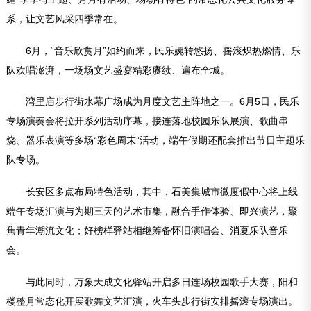
系，让文艺风采四季常在。
6月，“音乐欣赏月”如约而来，民乐婉转悠扬、摇滚炽热燃情、乐
队欢唱澎湃，一场场文艺盛宴精彩赓续、遍布全城。
湾里庙步行街水幕广场成为月度文艺主阵地之一。6月5日，民乐
专场演奏会将拉开系列活动序幕，接连落地校园乐队展演、歌曲串
烧、器乐表演等多场“彩色周末”活动，端午假期还配套推出节日主题乐
队专场。
长安区多点布局特色活动，其中，石美集城市微度假中心将上线
端午专场汇演与为期三天的艺术市集，融合手作体验、即兴演艺，聚
焦青年潮流文化；好榜样驿站相继筹备怀旧演唱会、消夏乐队音乐
会。
与此同时，万象天成文化驿站开启多日连场校园歌手大赛，阳和
楼整月常态化开展歌舞文艺汇演，火车头步行街安排摇滚专场演出。