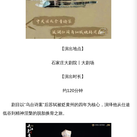
【演出地点】
石家庄大剧院丨大剧场
【演出时长】
约120分钟
剧目以“乌台诗案”后苏轼被贬黄州的四年为核心，演绎他从仕途
低谷到精神涅槃的脱胎换骨之旅。