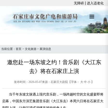
|
无障碍
进入适老化
当前位置：
首页
>
文化旅游
>
展演信息
邀您赴一场东坡之约！音乐剧《大江东
去》将在石家庄上演
发布时间：2026-05-07
来源：石家庄大剧院
【字体：
大
中
小
】
当千年东坡文脉遇上现代音乐剧，一场跨越时空的文化盛宴即将
启幕，中国东方演艺集团音乐剧《大江东去》本周六日将在石家庄大
剧院上演，让您沉浸式读懂东坡的传奇人生。