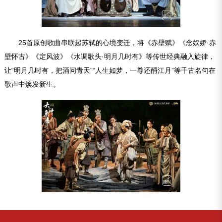
25首原创歌曲串联起苏轼的心境变迁，将《赤壁赋》《念奴娇·赤
壁怀古》《定风波》《水调歌头·明月几时有》等传世经典融入旋律，
让“明月几时有，把酒问青天”“人生如梦，一尊还酹江月”等千古名句在
歌声中焕发新生。