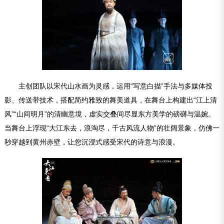
主创团队以宋代山水画为灵感，运用“写意白描”手法与多媒体投
影、传送带技术，搭配简约雅致的舞美道具，在舞台上构建出“江上清
风”“山间明月”的清幽意境，虚实交叠间尽显东方美学的磅礴与温婉。
当舞台上浮现“大江东去，浪淘尽，千古风流人物”的壮阔景象，仿佛一
秒穿越到黄州赤壁，让您沉浸式感受宋代的诗意与浪漫。