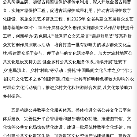
公共阅读品牌。加强古籍整理保护和传承利用，深入开展全省古籍普
查，实施古籍保护工程，促进古籍保护成果利用，推动古籍保护数字
化建设。实施全民艺术普及工程，到2025年,全省共建立基层群众文艺
辅导基地5000个；组织开展群众文艺创作,实施群众文艺作品帮扶提升
工程，创新举办“彩色周末”“优秀群众文艺展演”“燕赵群星奖”等系列群
众文艺创作展演展示活动；培育打造一批有影响力的城乡群众文化品
牌,搭建群众乐于参与、便于参与的文化活动平台。加大对农村地区公
共文化建设支持力度,健全乡村公共文化服务体系,持续开展“送戏下
乡”惠民演出、乡村“村晚”等活动；提托“中国民间文化艺术之乡”“河北
省民间文化艺术之乡”创建评选,打造一批具有鲜明特色和较大影响的农
村群众文化活动项目，推进乡村文化和旅游融合发展,以文化繁荣助力
乡村振兴。
五是构建公共数字文化服务体系。整体推进全省公共文化云平台
体系建设，完善提升平台管理端和服务端核心功能。推进图书馆、文
化馆等公共文化场馆智慧化建设，建设一批示范性数字文化场馆，精
心创建公共文化数字生活。加强数字文化资源产品建设推广，建设在