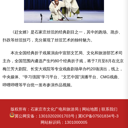
《赶女婿》是石家庄丝弦的经典剧目之一，其中的跑场、跪步、
扑跌等丝弦技巧，充分展现了丝弦艺术的独特魅力。
本次全国经典折子戏展演由中宣部文艺局、文化和旅游部艺术司
主办，全国范围内遴选产生约80个经典折子戏，将于7月至8月在北京
梅兰芳大剧院、长安大戏院等专业戏曲剧场举办约20场演出，线上，
中央媒体、“学习强国”学习平台、“文艺中国”演播平台、CMG戏曲、
哔哩哔哩等平台统一发布参演作品视频。
版权所有：石家庄市文化广电和旅游局 |
网站地图
|
联系我们
冀公网安备：13010202001703号
|
冀ICP备07501834号-3
网站标识码：1301000005