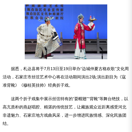
据悉，札达县将于7月13日至19日举办“边城仲夏古格欢歌”文化周
活动，石家庄市丝弦艺术中心将在活动期间演出2场;演出剧目为《寇
准背靴》《穆桂英挂帅》经典折子戏。
这两个折子戏集中展示丝弦特有的“耍帽翅”“背靴”等舞台绝技，以
高亢质朴的燕赵唱腔、精湛的传统技艺，让藏族观众近距离感受河北
非遗魅力、石家庄地方戏曲风采，进一步增进民族情感、深化民族团
结。