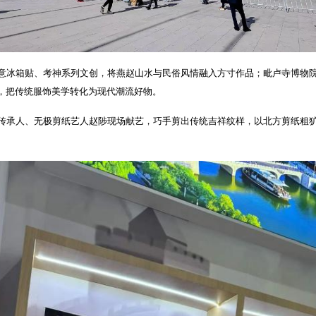
意冰箱贴、考神系列文创，将燕赵山水与民俗风情融入方寸作品；毗卢寺博物
，把传统服饰美学转化为现代潮流好物。
传承人、无极剪纸艺人赵陟现场献艺，巧手剪出传统吉祥纹样，以北方剪纸粗