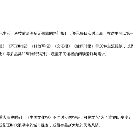
化生活、科技前沿等多元领域的热门报刊，资讯每日实时上新，在这里可以第
报》《环球时报》《解放军报》《文汇报》《健康时报》等20种主流报纸，以
史》等多品类118种精品期刊，覆盖不同读者的阅读爱好与需求。
重大历史时刻；《中国文化报》不同时期的报头，可见文艺“为了谁”的历史变
或见证时代浪潮中的城市蝶变，或留存燕赵大地的民俗风情。