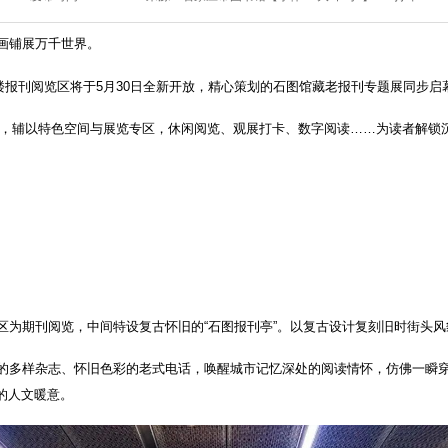
画铺展万千世界。
楼报刊阅览区将于5月30日全新开放，精心策划的石图馆藏老报刊专题展同步启
为核心，辅以特色空间与展览专区，休闲阅览、观展打卡、数字阅读……为读者解
区为期刊阅览，中间特设复古怀旧的“石图报刊亭”。以复古设计复刻旧时街头
的多样杂志、怀旧色彩的老式电话，唤醒城市记忆深处的阅读情怀，仿佛一瞬
的人文暖意。