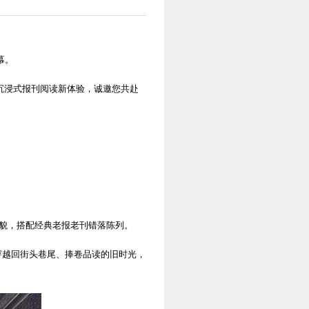
幕。
锁沉浸式报刊阅读新体验，诚邀您共赴
风貌，搭配经典老报老刊错落陈列。
穿越回街头巷尾、捧卷品读的旧时光，