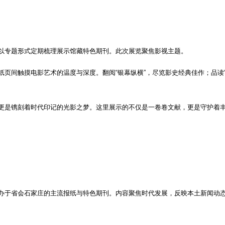
以专题形式定期梳理展示馆藏特色期刊。此次展览聚焦影视主题。
纸页间触摸电影艺术的温度与深度。翻阅“银幕纵横”，尽览影史经典佳作；品读
更是镌刻着时代印记的光影之梦。这里展示的不仅是一卷卷文献，更是守护着
办于省会石家庄的主流报纸与特色期刊。内容聚焦时代发展，反映本土新闻动