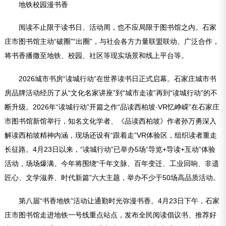
地铁校园漫书香
阅读不止限于读书日、活动周，也不应局限于图书馆之内。石家
庄市图书馆主动“破圈”“出圈”，与社会各方力量联盟联动、广泛合作，
将书香播撒至地铁、校园、社区等现实场景和线上平台等。
2026城市书房“读城行动”在世界读书日正式启幕。石家庄城市书
房品牌活动经历了从“文化名家讲座”到“城市走读”再到“读城行动”的不
断升级。2026年“读城行动”开篇之作“品读西柏坡·VR忆峥嵘”在石家庄
市图书馆新馆举行，知名文化学者、《品读西柏坡》作者孙万勇深入
解读西柏坡精神内涵，现场还设有“跟着走”VR体验区，组织读者重走
长征路。4月23日以来，“读城行动”已举办5场“导览+导读+互动”体验
活动，场场爆满。今年将围绕“千年文脉、百年变迁、工业回响、非遗
匠心、文学滋养、时代新篇”六大主题，举办不少于50场高品质活动。
第八届“书香地铁”活动让通勤时光弥漫书香。4月23日下午，石家
庄市图书馆走进地铁一号线重点站点，发布全民阅读倡议书、推荐好