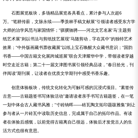
石图展览板块，多场精品展览各具看点，累计参与人次超6
万。“笔耕传薪，文脉永续——季羡林手稿文献展”引领读者感受东方学
大师的治学风范与家国情怀；“骐骥驰骋——河北文艺名家‘马’主题剪
纸艺术展”则以书法与剪纸技艺展现“马随剪动，字在其中”的独特艺术
效果；“中外版画藏书票收藏展”以纸上宝石唤醒大众藏书意识；“国韵
书香——中国古籍文化展跨城巡展”联合天津耀华中学，带领读者穿越
时空走近古籍；第二十一届文津图书展引领经典品读，“春日拾光，刊
伴阅读”期刊展，让读者在优质文学期刊中感受书香乐趣。
创意体验板块，传统文化转化为可触可感的沉浸式项目。“素签传
古意——古籍题签书写体验活动”邀请读者亲手书写古籍题签，在一笔
一划中体会古人藏书风雅；“寸砖纳晖——砖瓦陶文拓印题跋雅集”则让
参与者从一片砖瓦中读取历史信息，完成属于自己的拓印作品。有读
者在体验后感慨，以前觉得古籍离自己很远，体验后才发觉古人的生
活方式也很有意思。