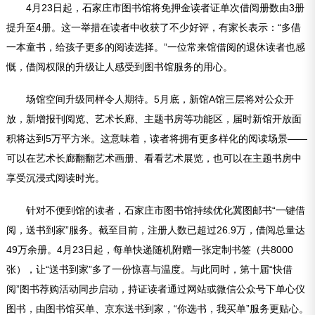
4月23日起，石家庄市图书馆将免押金读者证单次借阅册数由3册
提升至4册。这一举措在读者中收获了不少好评，有家长表示：“多借
一本童书，给孩子更多的阅读选择。”一位常来馆借阅的退休读者也感
慨，借阅权限的升级让人感受到图书馆服务的用心。
场馆空间升级同样令人期待。5月底，新馆A馆三层将对公众开
放，新增报刊阅览、艺术长廊、主题书房等功能区，届时新馆开放面
积将达到5万平方米。这意味着，读者将拥有更多样化的阅读场景——
可以在艺术长廊翻翻艺术画册、看看艺术展览，也可以在主题书房中
享受沉浸式阅读时光。
针对不便到馆的读者，石家庄市图书馆持续优化冀图邮书“一键借
阅，送书到家”服务。截至目前，注册人数已超过26.9万，借阅总量达
49万余册。4月23日起，每单快递随机附赠一张定制书签（共8000
张），让“送书到家”多了一份惊喜与温度。与此同时，第十届“快借
阅”图书荐购活动同步启动，持证读者通过网站或微信公众号下单心仪
图书，由图书馆买单、京东送书到家，“你选书，我买单”服务更贴心。