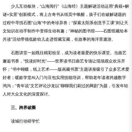
少儿互动板块，“山海阅行”《山海经》主题解谜活动运用“典籍+解
谜+实景”创新模式，将上古奇书从纸页中唤醒，孩子们在破解谜题的
过程中寻找石图“山海”中的奇珍异兽；“探索太阳系创意手工课”则让天
文知识在动手制作中变得生动有趣；“神秘的图书馆——石图馆藏绘本
共读”活动带领低龄幼儿走进馆藏宝藏，在故事的海洋里遨游。
石图讲堂一如既往精彩纷呈，成为读者最爱的快乐课堂。当曲艺
邂逅书香，“悦读好时光”——世界读书日曲艺专场让现场观众欢乐开
怀；“书中蝴蝶，纸上艺术——版画藏书票”主题讲座吸引了众多艺术爱
好者；暖龄学堂AI入门与豆包实用技能培训，帮助老年读者跨越数字
鸿沟；“青年说”文艺评论沙龙以“聊聊我们刷过的网剧”为题，引发年轻
人对大众文化的深度探讨。
三、跨界破圈
读城行动研学忙