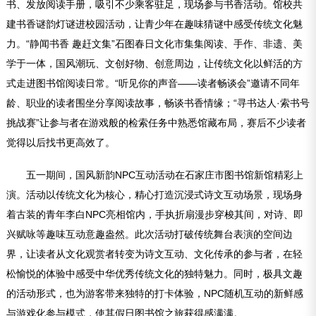
书、发放阅读手册，吸引不少乘客驻足，现场参与书香活动。馆校共
建书香谜韵灯谜进校园活动，让青少年在趣味猜谜中感受传统文化魅
力。“静闻书香 趣赶文集”石图春日文化市集集阅读、手作、非遗、美
学于一体，国风潮玩、文创好物、创意周边，让传统文化以鲜活的方
式走进图书馆阅读日常。“听见你的声音——读者畅谈会”邀请不同年
龄、职业的读者围坐分享阅读故事，畅谈书香情缘；“寻书达人·索书号
挑战赛”让参与者在游戏般的检索任务中熟悉馆藏布局，赛后不少读者
觉得以后找书更高效了。
五一期间，国风新韵NPC互动活动在石家庄市图书馆新馆精彩上
演。活动以传统文化为核心，精心打造沉浸式诗文互动场景，现场身
着古装的青年李白NPC亮相馆内，手执折扇漫步穿梭其间，对诗、即
兴赋咏等趣味互动意趣盎然。此次活动打破传统舞台表演的空间边
界，让读者从文化观赏者转变为诗文互动、文化传承的参与者，在轻
松愉悦的体验中感受中华优秀传统文化的独特魅力。同时，极具文趣
的活动形式，也为游客带来独特的打卡体验，NPC随机互动的新鲜感
与游戏化参与模式，使其假日图书馆之旅获得感满满。