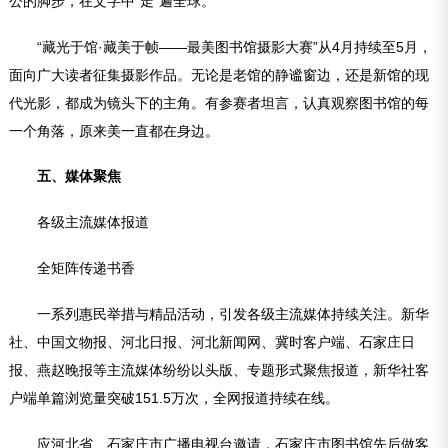
公的脚步，在文字中“走”遍全球。
“藏光于馆·藏美于帧——最美图书馆摄影大赛”从4月持续至5月，
面向广大读者征集摄影作品。无论是老馆的静谧窗边，还是新馆的现
代光影，都成为镜头下的主角。有参赛者坦言，认真观察图书馆的每
一个角落，原来美一直都在身边。
五、媒体聚焦
各级主流媒体报道
全矩阵传递书香
一系列惠民举措与精品活动，引发各级主流媒体持续关注。新华
社、中国文物报、河北日报、河北新闻网、冀时客户端、石家庄日
报、燕赵晚报等主流媒体纷纷以头版、专题形式聚焦报道，新华社客
户端单篇浏览量突破151.5万次，全网报道持续在线。
应河北省、石家庄市广播电视台邀请，石家庄市图书馆先后做客