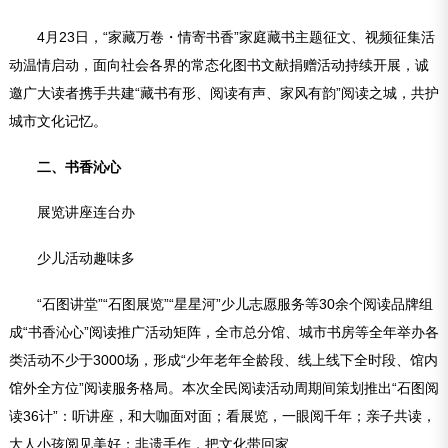
4月23日，“家藏万卷・情寄书香”家庭藏书主题征文、视频征集活
动温情启动，面向社会各界的常态化图书文献捐赠活动持续开展，诚
邀广大读者携手共建“藏书有形、阅读有声、家风有韵”阅读之城，共护
城市文化记忆。
二、书香沁心
展览讲座连台办
少儿活动趣味多
“石图讲堂”“石图展览”“星星河”少儿志愿服务等30余个阅读品牌组
成“书香沁心”阅读推广活动矩阵，全市总分馆、城市书房等全年举办各
类活动不少于3000场，形成“少年老年全龄段、线上线下全时段、馆内
馆外全方位”阅读服务格局。本次全民阅读活动周期间策划推出“石图阅
读36计”：听讲座，和大咖面对面；看展览，一眼阅千年；亲子共读，
大人小孩阅见美好；非遗手作，把文化带回家……