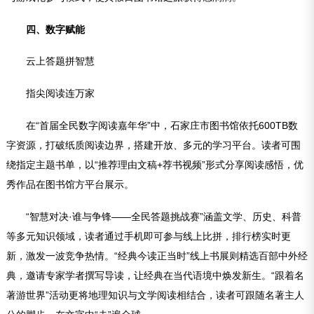
四、数字赋能
云上答题拼智慧
指尖阅读连万家
在“首届全民数字阅读嘉年华”中，石家庄市图书馆依托600TB数
字资源，打破纸质阅读边界，搭建开放、多元的学习平台。读者可围
绕指定主题书单，以“推荐理由文稿+荐书视频”形式分享阅读感悟，优
秀作品在图书馆方平台展示。
“智慧对决·谁与争锋——全民答题挑战赛”涵盖文学、历史、科普
等多元知识领域，读者通过手机即可参与线上比拼，排行榜实时更
新，激发一波竞争热情。“经典今读正当时”线上书展则精选百部中外经
典，邀请专家学者撰写导读，让经典在当代语境中焕发新生。“跟着名
著游世界”活动更将地理知识与文学阅读相结合，读者可跟随名著主人