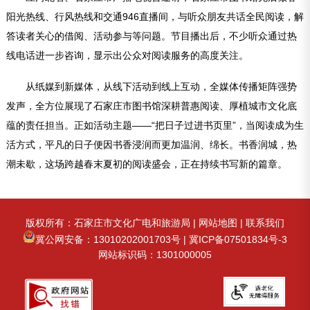
阳光热线、行风热线和交通946直播间，与听众朋友共话全民阅读，解
答读者关心的借阅、活动参与等问题。节目播出后，不少听众通过热
线电话进一步咨询，显示出公众对阅读服务的高度关注。
从纸媒到新媒体，从线下活动到线上互动，全媒体传播矩阵强势
发声，全方位展现了石家庄市图书馆深耕普惠阅读、厚植城市文化底
蕴的责任担当。正如活动主题——“把日子过进书页里”，当阅读成为生
活方式，平凡的日子便因书香浸润而更加温润、绵长。书香润城，热
潮未歇，这场跨越春末夏初的阅读盛会，正在持续书写新的篇章。
版权所有：石家庄市文化广电和旅游局 |
网站地图
|
联系我们
冀公网安备：13010202001703号
|
冀ICP备07501834号-3
网站标识码：1301000005