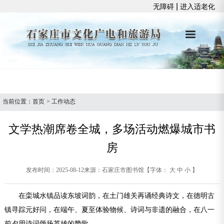
|
无障碍
进入适老化
当前位置：
首页
>
工作动态
文学热潮席卷全城，多场活动燃爆城市书
房
发布时间：2025-08-12
来源：石家庄市图书馆
【字体：
大
中
小
】
在栾城水镇品读东坡词韵，在土门雄关再诵经典诗文，在德明古
镇寻踪元好问，在端午、夏至体验物候、诗词与非遗的融合，在八一
前夕用诗词颂扬英雄的赞歌……