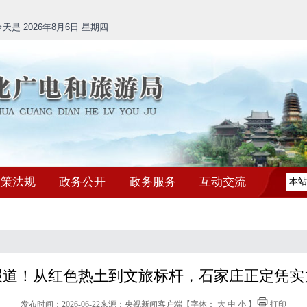
是 2026年8月6日 星期四
政策法规
政务公开
政务服务
互动交流
报道！从红色热土到文旅标杆，石家庄正定凭实
发布时间：2026-06-22
来源：央视新闻客户端
【字体：
大
中
小
】
打印