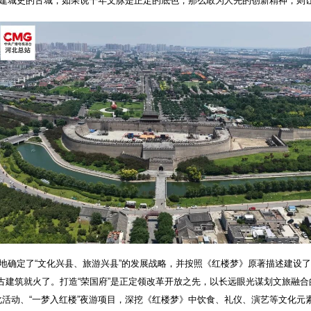
多年建城史的古城，如果说千年文脉是正定的底色，那么敢为人先的创新精神，则
性地确定了“文化兴县、旅游兴县”的发展战略，并按照《红楼梦》原著描述建设了“
建筑就火了。打造“荣国府”是正定领改革开放之先，以长远眼光谋划文旅融合
化活动、“一梦入红楼”夜游项目，深挖《红楼梦》中饮食、礼仪、演艺等文化