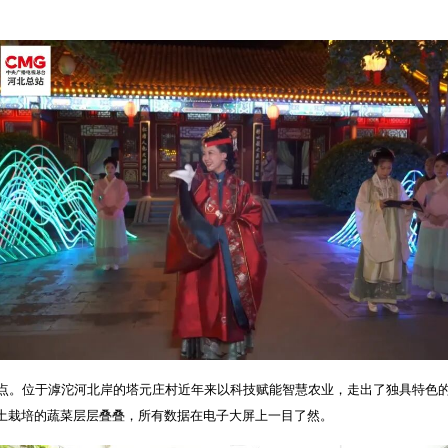
点。位于滹沱河北岸的塔元庄村近年来以科技赋能智慧农业，走出了独具特色
土栽培的蔬菜层层叠叠，所有数据在电子大屏上一目了然。