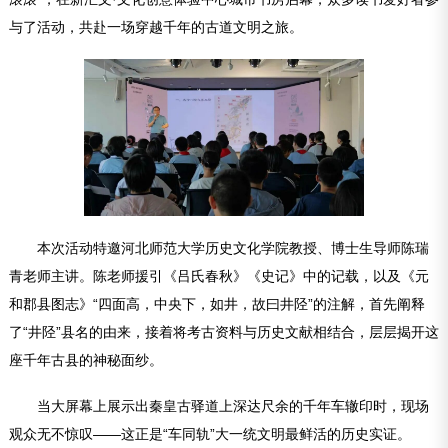
与了活动，共赴一场穿越千年的古道文明之旅。
本次活动特邀河北师范大学历史文化学院教授、博士生导师陈瑞
青老师主讲。陈老师援引《吕氏春秋》《史记》中的记载，以及《元
和郡县图志》“四面高，中央下，如井，故曰井陉”的注解，首先阐释
了“井陉”县名的由来，接着将考古资料与历史文献相结合，层层揭开这
座千年古县的神秘面纱。
当大屏幕上展示出秦皇古驿道上深达尺余的千年车辙印时，现场
观众无不惊叹——这正是“车同轨”大一统文明最鲜活的历史实证。