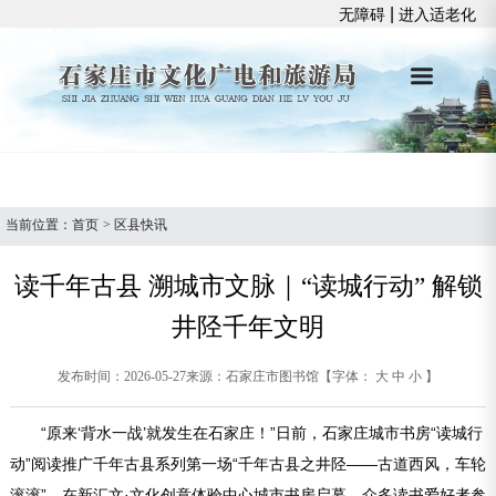
|
无障碍
进入适老化
当前位置：
首页
>
区县快讯
读千年古县 溯城市文脉｜“读城行动” 解锁
井陉千年文明
发布时间：2026-05-27
来源：石家庄市图书馆
【字体：
大
中
小
】
“原来‘背水一战’就发生在石家庄！”日前，石家庄城市书房“读城行
动”阅读推广千年古县系列第一场“千年古县之井陉——古道西风，车轮
滚滚”，在新汇文·文化创意体验中心城市书房启幕，众多读书爱好者参