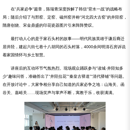
在“兵家必争”篇章，陈瑞青深度拆解了韩信“背水一战”的战略布
局；随后介绍了与邢窑、定窑、磁州窑并称“河北四大古窑”的井陉窑，
隋唐创烧、宋金鼎盛的印花瓷器图片引来阵阵赞叹。
最打动人心的是于家石头村的故事——明代民族英雄于谦后裔迁
居井陉，建起六街七巷十八胡同的石头村落，4000余间明清石房诉说
着家国情怀与乡土智慧。
讲座后的互动环节气氛热烈。现场观众踊跃参与“读城·井陉知多
少”趣味问答，准确答出了“井陉拉花”“秦皇古驿道”“清代驿铺”等问题。
在开放讨论中，大家争相分享自己知道的兵家必争之地：山海关、函
谷关、嘉峪关……现场笑声与掌声不断，寓教于乐，收获满满。