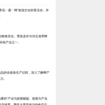
“枣花・蜜・蜂”旅游文化科普活动，并
。
衡与粮食安全。赞皇县作为河北省养蜂
的特色产业之一。
成品的全链条生产过程，深入了解蜂产
魅力。
秉持“产业为慈善赋能、慈善为产业
皮无核枣、赞皇大枣等地方特色产品